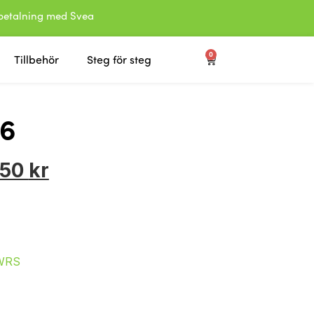
etalning med Svea
0
Tillbehör
Steg för steg
26
,50
kr
WRS