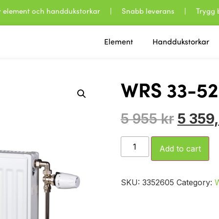
 av element och handdukstorkar | Snabb leverans | Trygg b
Element
Handdukstorkar
WRS 33-5
5 955
kr
5 359
Add to cart
SKU:
3352605
Category: