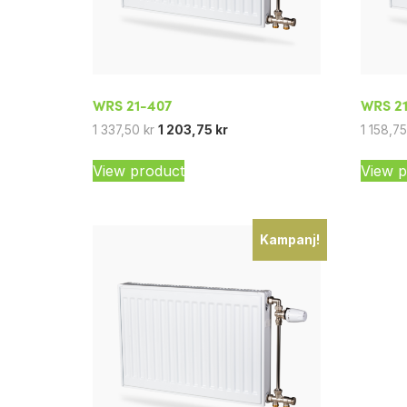
WRS 21-407
WRS 2
1 337,50
kr
1 203,75
kr
1 158,7
View product
View p
Kampanj!