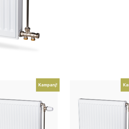
Kampanj!
Ka