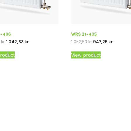
1-406
WRS 21-405
5
kr
1 042,88
kr
1 052,50
kr
947,25
kr
roduct
View product