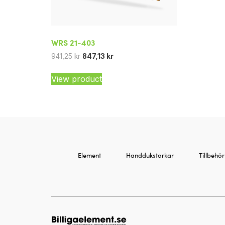
WRS 21-403
941,25
kr
847,13
kr
View product
Element
Handdukstorkar
Tillbehör