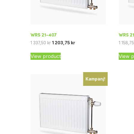
WRS 21-407
WRS 2
1 337,50
kr
1 203,75
kr
1 158,7
View product
View p
Kampanj!