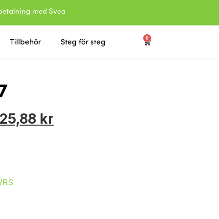
etalning med Svea
0
Tillbehör
Steg för steg
7
725,88
kr
WRS