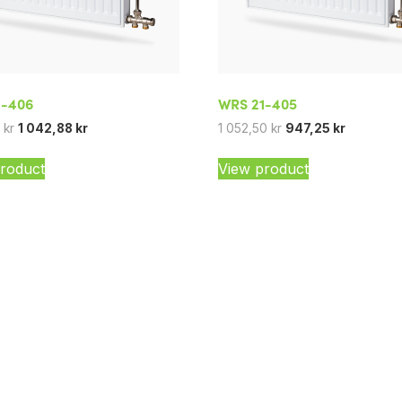
1-406
WRS 21-405
5
kr
1 042,88
kr
1 052,50
kr
947,25
kr
roduct
View product