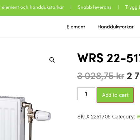
 av element och handdukstorkar | Snabb leverans | Trygg b
Element
Handdukstorkar
WRS 22-51
3 028,75
kr
2 
Add to cart
SKU:
2251705
Category: