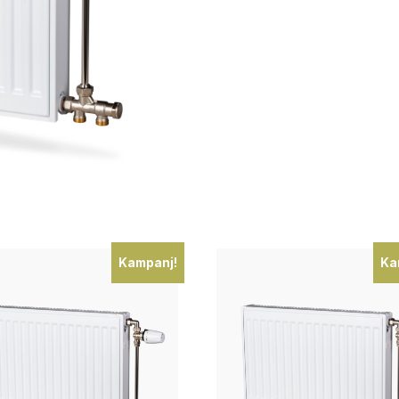
Kampanj!
Ka