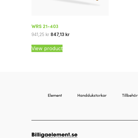
WRS 21-403
941,25
kr
847,13
kr
View product
Element
Handdukstorkar
Tillbehör