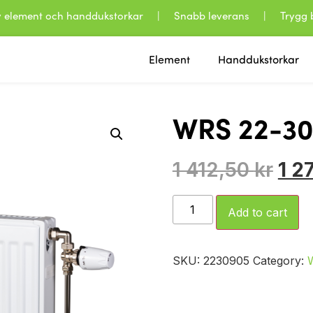
 av element och handdukstorkar | Snabb leverans | Trygg b
Element
Handdukstorkar
WRS 22-3
1 412,50
kr
1 2
Add to cart
SKU:
2230905
Category: