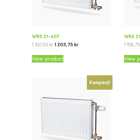
WRS 21-407
WRS 2
1 337,50
kr
1 203,75
kr
1 158,7
View product
View p
Kampanj!