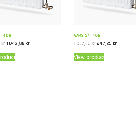
1-406
WRS 21-405
5
kr
1 042,88
kr
1 052,50
kr
947,25
kr
roduct
View product