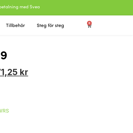
etalning med Svea
0
Tillbehör
Steg för steg
09
71,25
kr
WRS