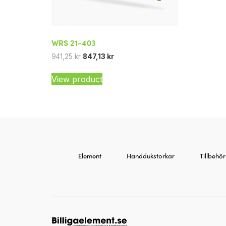
WRS 21-403
941,25
kr
847,13
kr
View product
Element
Handdukstorkar
Tillbehör