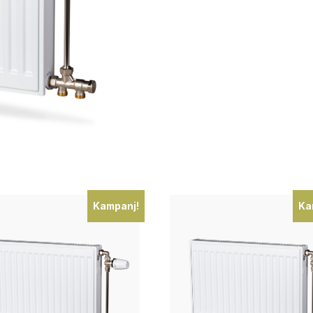
Kampanj!
Ka