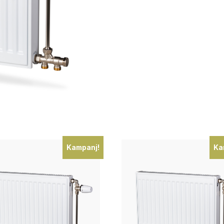
Kampanj!
Ka