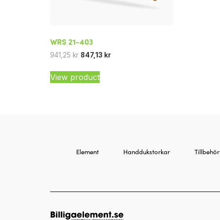
WRS 21-403
941,25
kr
847,13
kr
View product
Element
Handdukstorkar
Tillbehör