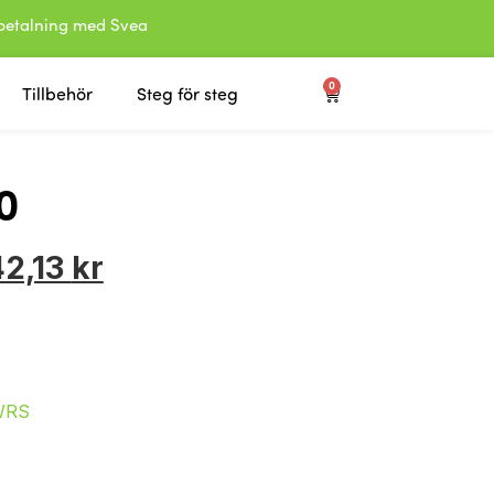
etalning med Svea
0
Tillbehör
Steg för steg
0
42,13
kr
WRS