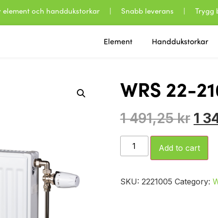
 av element och handdukstorkar | Snabb leverans | Trygg b
Element
Handdukstorkar
WRS 22-21
1 491,25
kr
1 3
Add to cart
SKU:
2221005
Category: