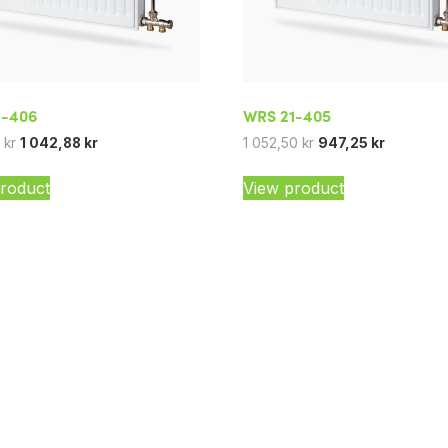
1-406
WRS 21-405
5
kr
1 042,88
kr
1 052,50
kr
947,25
kr
roduct
View product