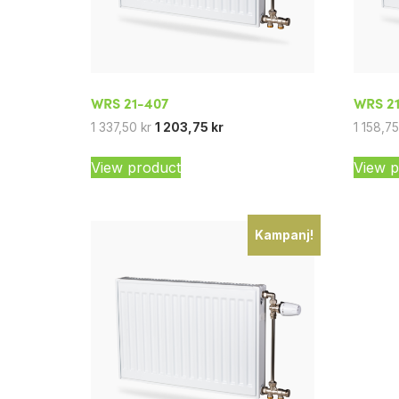
WRS 21-407
WRS 2
1 337,50
kr
1 203,75
kr
1 158,7
View product
View p
Kampanj!