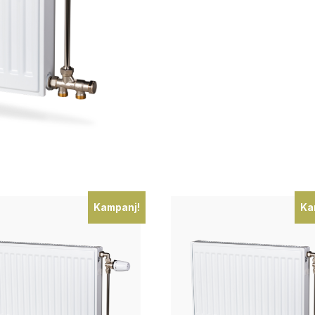
Kampanj!
Ka