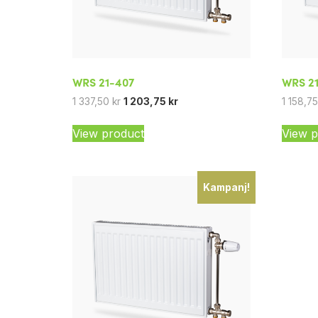
WRS 21-407
WRS 2
1 337,50
kr
1 203,75
kr
1 158,7
View product
View p
Kampanj!