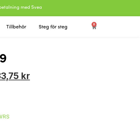
etalning med Svea
0
Tillbehör
Steg för steg
9
83,75
kr
WRS