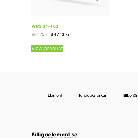
WRS 21-403
941,25
kr
847,13
kr
View product
Element
Handdukstorkar
Tillbehör