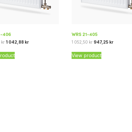
1-406
WRS 21-405
5
kr
1 042,88
kr
1 052,50
kr
947,25
kr
roduct
View product