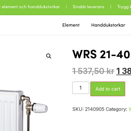
 av element och handdukstorkar | Snabb leverans | Trygg b
Element
Handdukstorkar
WRS 21-40
1 537,50
kr
1 3
Add to cart
SKU:
2140905
Category: