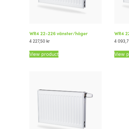
WR4 22-226 vänster/höger
WR4 22
4 227,50
kr
4 093,
View product
View p