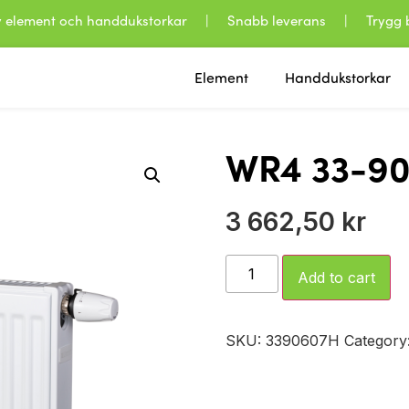
 av element och handdukstorkar | Snabb leverans | Trygg b
Element
Handdukstorkar
WR4 33-90
3 662,50
kr
Add to cart
SKU:
3390607H
Category