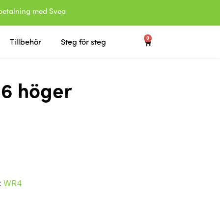
etalning med Svea
0
Tillbehör
Steg för steg
6 höger
:
WR4