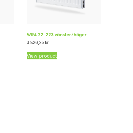
WR4 22-223 vänster/höger
3 826,25
kr
View product