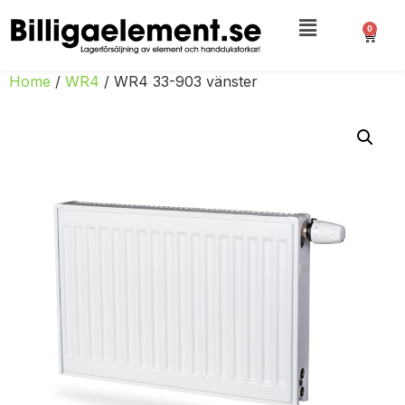
0
Home
/
WR4
/ WR4 33-903 vänster