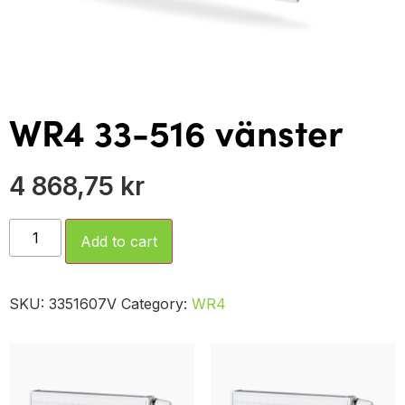
WR4 33-516 vänster
4 868,75
kr
Add to cart
SKU:
3351607V
Category:
WR4