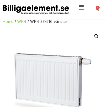
0
Home
/
WR4
/ WR4 33-516 vänster