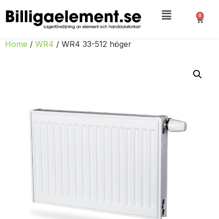
0
Home
/
WR4
/ WR4 33-512 höger