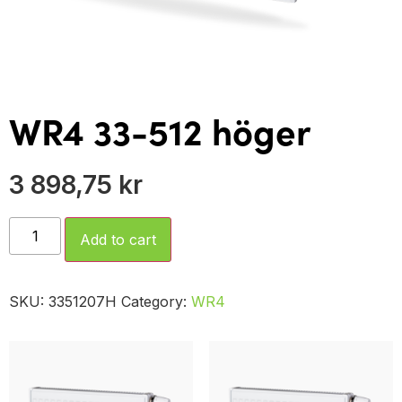
WR4 33-512 höger
3 898,75
kr
Add to cart
SKU:
3351207H
Category:
WR4