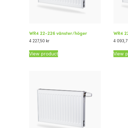
WR4 22-226 vänster/höger
WR4 22
4 227,50
kr
4 093,
View product
View p