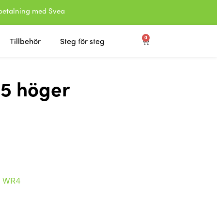
etalning med Svea
0
Tillbehör
Steg för steg
5 höger
:
WR4