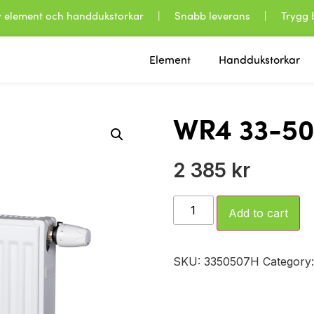
 av element och handdukstorkar | Snabb leverans | Trygg b
Element
Handdukstorkar
WR4 33-50
2 385
kr
Add to cart
SKU:
3350507H
Category