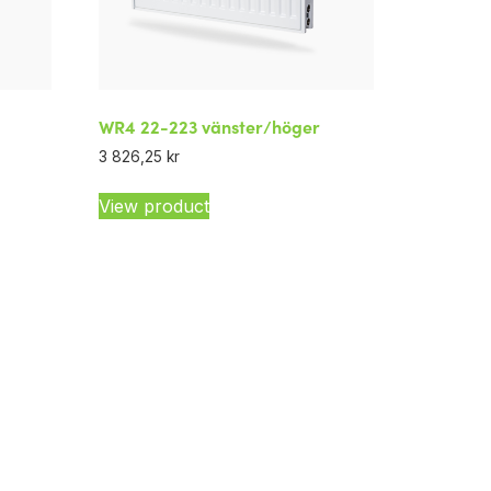
WR4 22-223 vänster/höger
3 826,25
kr
View product