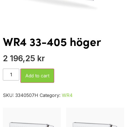
WR4 33-405 höger
2 196,25
kr
Add to cart
SKU:
3340507H
Category:
WR4