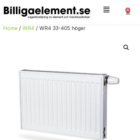
0
Home
/
WR4
/ WR4 33-405 höger