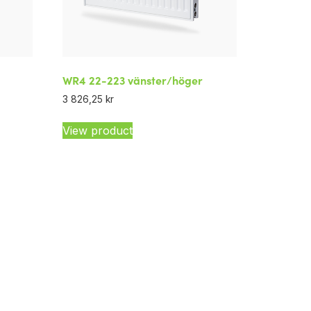
WR4 22-223 vänster/höger
3 826,25
kr
View product