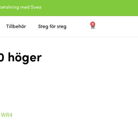
etalning med Svea
0
Tillbehör
Steg för steg
0 höger
:
WR4