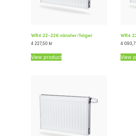
WR4 22-226 vänster/höger
WR4 22
4 227,50
kr
4 093,
View product
View p