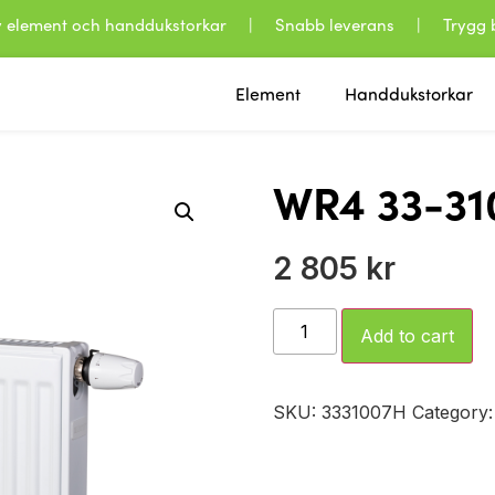
 av element och handdukstorkar | Snabb leverans | Trygg b
Element
Handdukstorkar
WR4 33-31
2 805
kr
Add to cart
SKU:
3331007H
Category