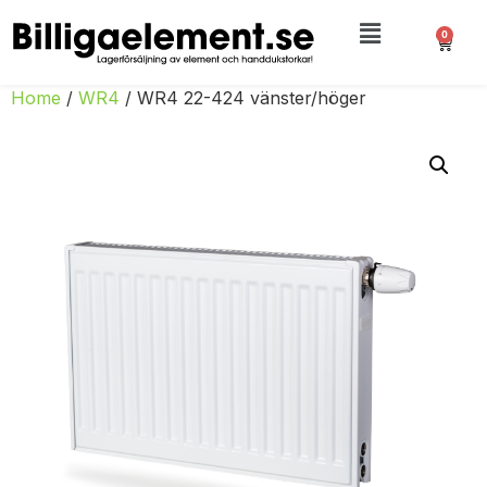
0
Home
/
WR4
/ WR4 22-424 vänster/höger