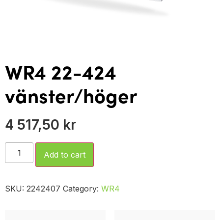
WR4 22-424
vänster/höger
4 517,50
kr
Add to cart
SKU:
2242407
Category:
WR4