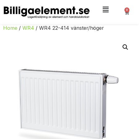
0
Home
/
WR4
/ WR4 22-414 vänster/höger