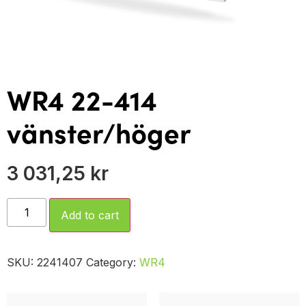
WR4 22-414
vänster/höger
3 031,25
kr
Add to cart
SKU:
2241407
Category:
WR4