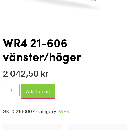
WR4 21-606
vänster/höger
2 042,50
kr
Add to cart
SKU:
2160607
Category:
WR4