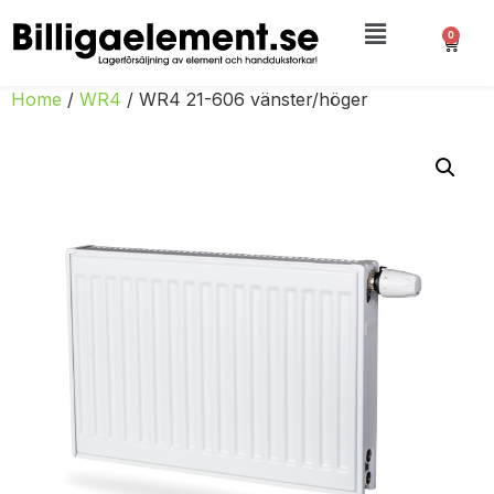
0
Home
/
WR4
/ WR4 21-606 vänster/höger