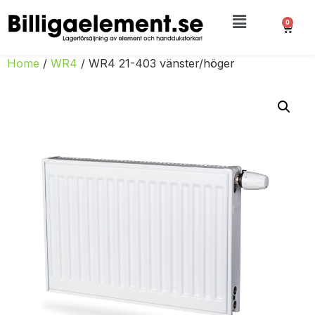
0
Home
/
WR4
/ WR4 21-403 vänster/höger