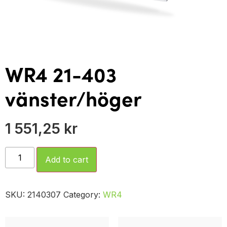
WR4 21-403
vänster/höger
1 551,25
kr
Add to cart
SKU:
2140307
Category:
WR4