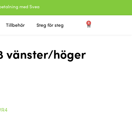
etalning med Svea
0
Tillbehör
Steg för steg
8 vänster/höger
WR4