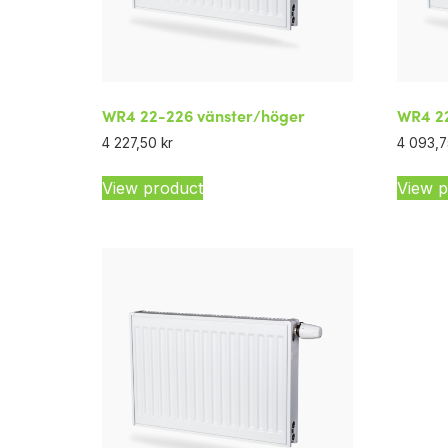
WR4 22-226 vänster/höger
WR4 22
4 227,50
kr
4 093,
View product
View p