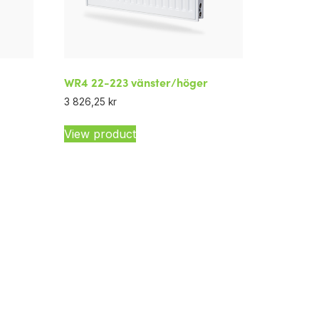
WR4 22-223 vänster/höger
3 826,25
kr
View product