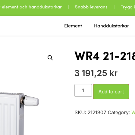
 av element och handdukstorkar | Snabb leverans | Trygg b
Element
Handdukstorkar
WR4 21-21
3 191,25
kr
Add to cart
SKU:
2121807
Category: