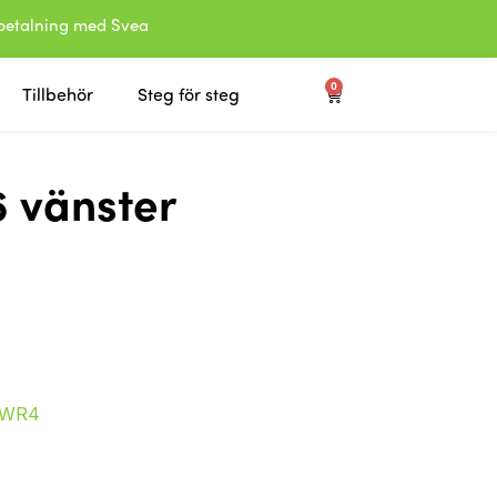
etalning med Svea
0
Tillbehör
Steg för steg
 vänster
WR4