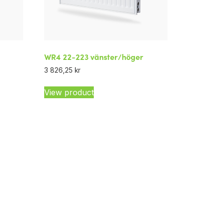
WR4 22-223 vänster/höger
3 826,25
kr
View product