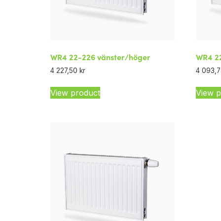
WR4 22-226 vänster/höger
WR4 22
4 227,50
kr
4 093,
View product
View p