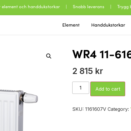
 av element och handdukstorkar | Snabb leverans | Trygg b
Element
Handdukstorkar
WR4 11-616
2 815
kr
Add to cart
SKU:
1161607V
Category: