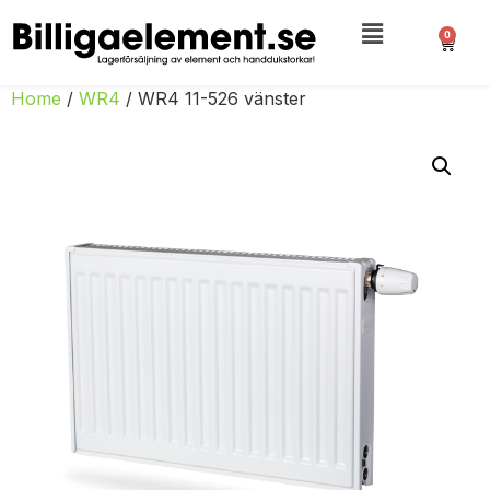
0
Home
/
WR4
/ WR4 11-526 vänster