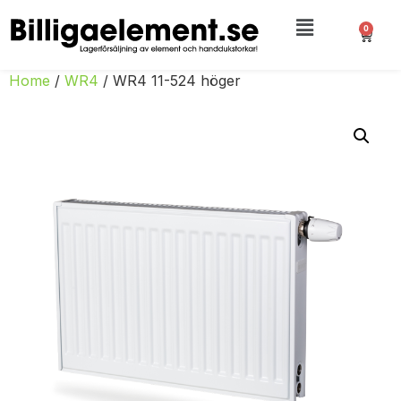
0
Home
/
WR4
/ WR4 11-524 höger