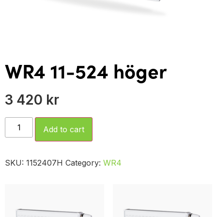
WR4 11-524 höger
3 420
kr
Add to cart
SKU:
1152407H
Category:
WR4