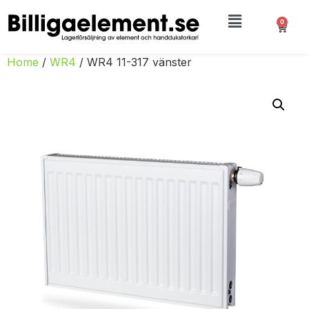
0
Home
/
WR4
/ WR4 11-317 vänster