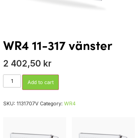
WR4 11-317 vänster
2 402,50
kr
Add to cart
SKU:
1131707V
Category:
WR4