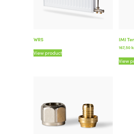
WRS
IMI Te
167,50
k
View product
View p