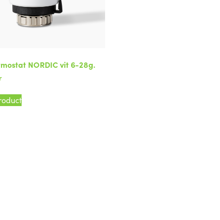
rmostat NORDIC vit 6-28g.
r
roduct