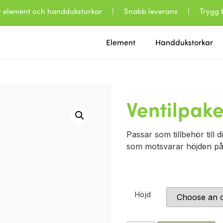
 av element och handdukstorkar | Snabb leverans | Trygg b
Element
Handdukstorkar
Ventilpake
Passar som tillbehör till 
som motsvarar höjden på
Höjd