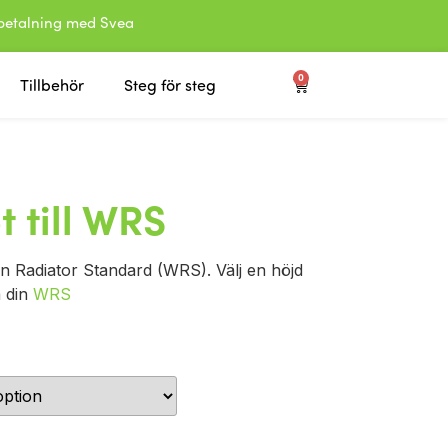
etalning med Svea
0
Tillbehör
Steg för steg
t till WRS
din Radiator Standard (WRS). Välj en höjd
 din
WRS