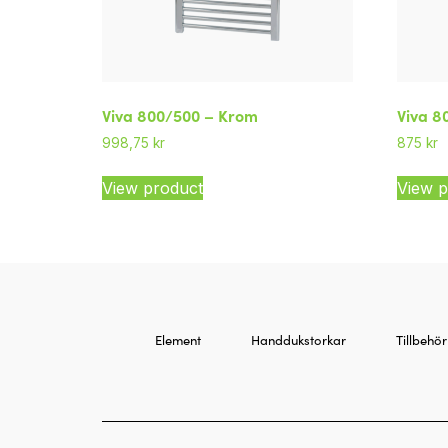
Viva 800/500 – Krom
Viva 8
998,75
kr
875
kr
View product
View p
Element
Handdukstorkar
Tillbehör