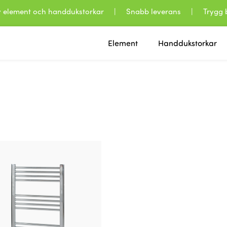
 av element och handdukstorkar | Snabb leverans | Trygg b
Element
Handdukstorkar